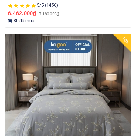
5/5
(1456)
6.462.000₫
7.180.000₫
80
đã mua
10%