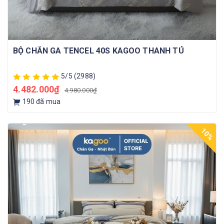
BỘ CHĂN GA TENCEL 40S KAGOO THANH TÚ
5/5
(2988)
4.482.000₫
4.980.000₫
190
đã mua
10%