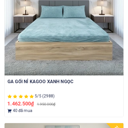
GA GỐI NỈ KAGOO XANH NGỌC
5/5
(2988)
1.462.500₫
1.950.000₫
40
đã mua