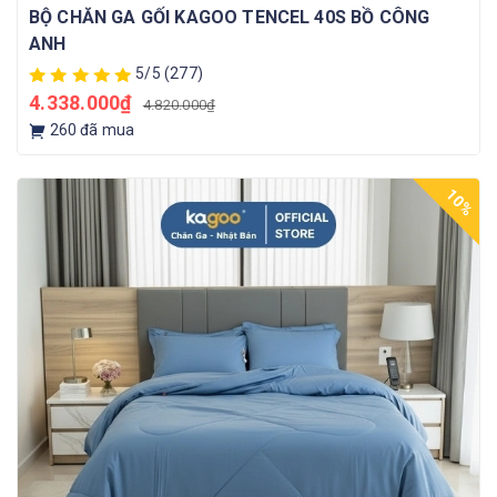
BỘ CHĂN GA GỐI KAGOO TENCEL 40S BỒ CÔNG
ANH
5/5
(277)
4.338.000₫
4.820.000₫
260
đã mua
10%