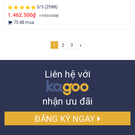
5/5
(2988)
1.462.500₫
1.950.000₫
75
đã mua
1
2
3
»
Liên hệ với
nhận ưu đãi
ĐĂNG KÝ NGAY