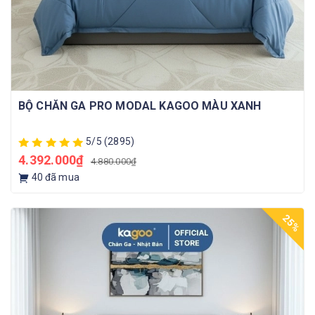
BỘ CHĂN GA PRO MODAL KAGOO MÀU XANH
5/5
(2895)
4.392.000₫
4.880.000₫
40
đã mua
25%