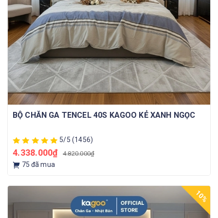
BỘ CHĂN GA TENCEL 40S KAGOO KẺ XANH NGỌC
5/5
(1456)
4.338.000₫
4.820.000₫
75
đã mua
10%