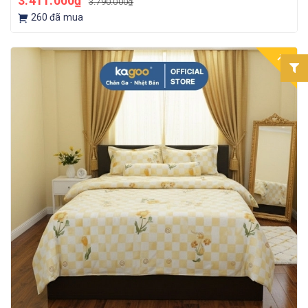
3.411.000₫
3.790.000₫
260
đã mua
10%