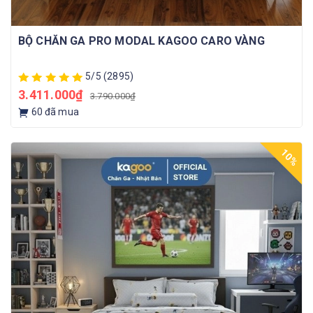
BỘ CHĂN GA PRO MODAL KAGOO CARO VÀNG
5/5
(2895)
3.411.000₫
3.790.000₫
60
đã mua
10%