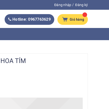
Đăng nhập
/
Đăng ký
Hotline: 0967763629
Giỏ hàng
 HOA TÍM