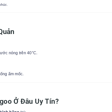
khúc.
 Quản
nước nóng trên 40°C.
hống ẩm mốc.
goo Ở Đâu Uy Tín?