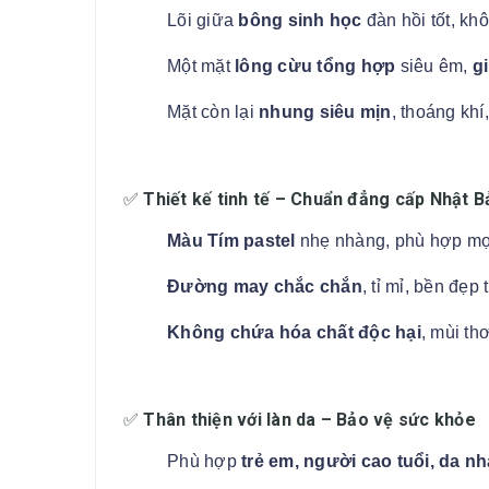
Lõi giữa
bông sinh học
đàn hồi tốt, kh
Một mặt
lông cừu tổng hợp
siêu êm,
gi
Mặt còn lại
nhung siêu mịn
, thoáng khí
✅
Thiết kế tinh tế – Chuẩn đẳng cấp Nhật B
Màu Tím pastel
nhẹ nhàng, phù hợp mọi
Đường may chắc chắn
, tỉ mỉ, bền đẹp 
Không chứa hóa chất độc hại
, mùi th
✅
Thân thiện với làn da – Bảo vệ sức khỏe
Phù hợp
trẻ em, người cao tuổi, da n