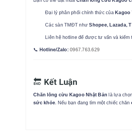
Bạn có thể đặt mua
Chăn lông cừu Kagoo c
Đại lý phân phối chính thức của
Kagoo 
Các sàn TMĐT như
Shopee, Lazada, T
Liên hệ hotline để được tư vấn và kiểm
📞
Hotline/Zalo:
0967.763.629
🔚
Kết Luận
Chăn lông cừu Kagoo Nhật Bản
là lựa chọ
sức khỏe
. Nếu bạn đang tìm một chiếc chăn