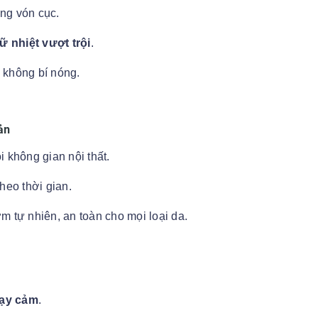
ông vón cục.
ữ nhiệt vượt trội
.
, không bí nóng.
ản
 không gian nội thất.
theo thời gian.
ơm tự nhiên, an toàn cho mọi loại da.
hạy cảm
.