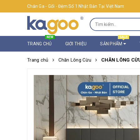
Chăn Ga - Gối - Đệm Số 1 Nhật Bản Tại Việt Nam
NEW
SALE
TRANG CHỦ
GIỚI THIỆU
SẢN PHẨM
Trang chủ
Chăn Lông Cừu
CHĂN LÔNG CỪU