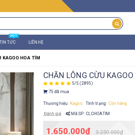
HOT
TIN TỨC
LIÊN HỆ
 KAGOO HOA TÍM
CHĂN LÔNG CỪU KAGOO
5/5
(2895)
75
đã mua
Thương hiệu:
Kagoo
Tình trạng:
Còn hàng
Đánh giá
Mã SP:
CLCHOATIM
1.650.000₫
3.250.000₫