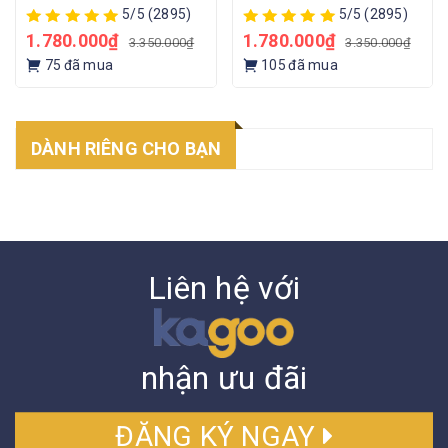
DỪA
VÀNG
5/5
(2895)
5/5
(2895)
1.780.000₫
1.780.000₫
3.350.000₫
3.350.000₫
75
đã mua
105
đã mua
DÀNH RIÊNG CHO BẠN
Liên hệ với
nhận ưu đãi
ĐĂNG KÝ NGAY