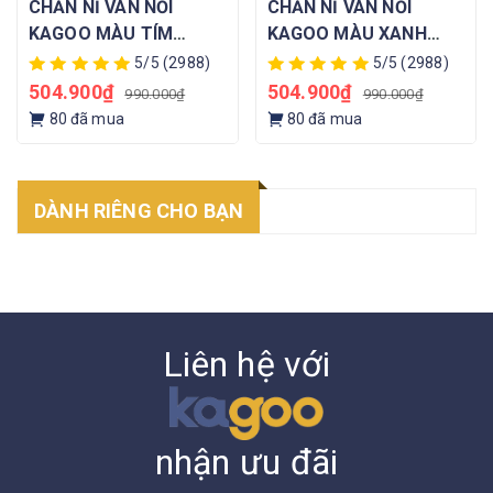
CHĂN NỈ VÂN NỔI
CHĂN NỈ VÂN NỔI
KAGOO MÀU TÍM
KAGOO MÀU XANH
PASTEL
RÊU
5/5
(2988)
5/5
(2988)
504.900₫
504.900₫
990.000₫
990.000₫
80
đã mua
80
đã mua
DÀNH RIÊNG CHO BẠN
Liên hệ với
nhận ưu đãi