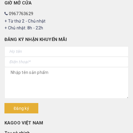
GIỜ MỞ CỬA
0967763629
+ Từ thứ 2 - Chủ nhật
+ Chủ nhật: 8h - 22h
ĐĂNG KÝ NHẬN KHUYẾN MÃI
Đăng ký
KAGOO VIỆT NAM