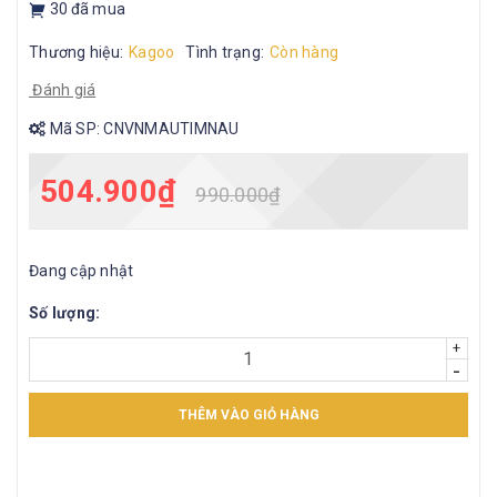
30
đã mua
Thương hiệu:
Kagoo
Tình trạng:
Còn hàng
Đánh giá
Mã SP:
CNVNMAUTIMNAU
504.900₫
990.000₫
Đang cập nhật
Số lượng:
+
-
THÊM VÀO GIỎ HÀNG