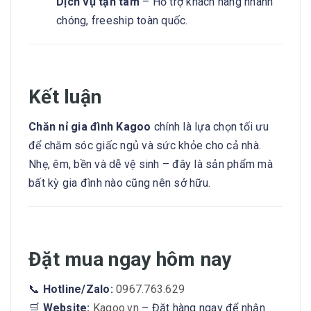
Dịch vụ tận tâm
– Hỗ trợ khách hàng nhanh
chóng, freeship toàn quốc.
Kết luận
Chăn nỉ gia đình Kagoo
chính là lựa chọn tối ưu
để chăm sóc giấc ngủ và sức khỏe cho cả nhà.
Nhẹ, êm, bền và dễ vệ sinh – đây là sản phẩm mà
bất kỳ gia đình nào cũng nên sở hữu.
Đặt mua ngay hôm nay
📞
Hotline/Zalo:
0967.763.629
🛒
Website:
Kagoo.vn
– Đặt hàng ngay để nhận