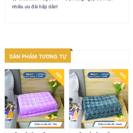
nhiều ưu đãi hấp dẫn!
SẢN PHẨM TƯƠNG TỰ
49%
49%