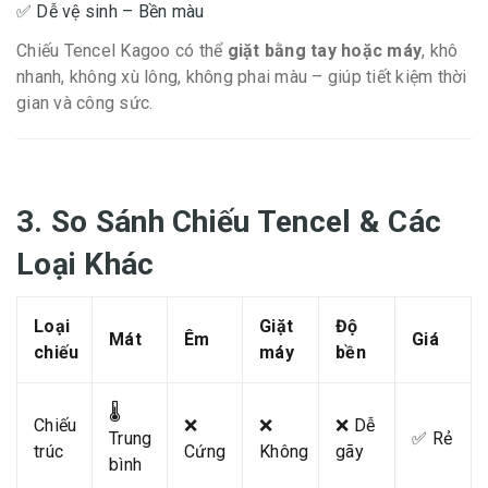
✅ Dễ vệ sinh – Bền màu
Chiếu Tencel Kagoo có thể
giặt bằng tay hoặc máy
, khô
nhanh, không xù lông, không phai màu – giúp tiết kiệm thời
gian và công sức.
3. So Sánh Chiếu Tencel & Các
Loại Khác
Loại
Giặt
Độ
Mát
Êm
Giá
chiếu
máy
bền
🌡️
Chiếu
❌
❌
❌ Dễ
Trung
✅ Rẻ
trúc
Cứng
Không
gãy
bình