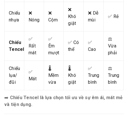
❌
Chiếu
❌
❌
❌ Dễ
Khó
✅ Rẻ
nhựa
Nóng
Cộm
mùi
giặt
✅
✅
⚖️
Chiếu
✅ Có
✅
Rất
Êm
Vừa
Tencel
thể
Cao
mát
mượt
phải
Chiếu
🌡️
🌡️
✅
⚖️
✅
lụa/
Mềm
Khó
Trung
Trung
Mát
đũi
vừa
giặt
bình
bình
➡️
Chiếu Tencel là lựa chọn tối ưu về sự êm ái, mát mẻ
và tiện dụng.