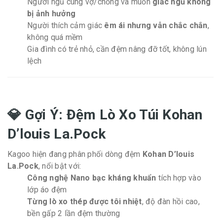
Người ngủ cùng vợ/chồng và muốn
giấc ngủ không
bị ảnh hưởng
Người thích cảm giác
êm ái nhưng vẫn chắc chắn
,
không quá mềm
Gia đình có trẻ nhỏ, cần đệm nâng đỡ tốt, không lún
lệch
💎 Gợi Ý: Đệm Lò Xo Túi Kohan
D’louis La.Pock
Kagoo hiện đang phân phối dòng đệm
Kohan D’louis
La.Pock
, nổi bật với:
Công nghệ Nano bạc kháng khuẩn
tích hợp vào
lớp áo đệm
Từng lò xo thép được tôi nhiệt
, độ đàn hồi cao,
bền gấp 2 lần đệm thường