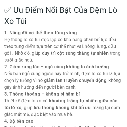
✅ Ưu Điểm Nổi Bật Của Đệm Lò
Xo Túi
1. Nâng đỡ cơ thể theo từng vùng
Hệ thống lò xo túi độc lập có khả năng phân bổ lực đều
theo từng điểm tựa trên cơ thể như: vai, hông, lưng, đầu
gối… Nhờ đó, giúp
duy trì cột sống thẳng tự nhiên
trong
suốt giấc ngủ.
2. Giảm rung lắc – ngủ cùng không lo ảnh hưởng
Nếu bạn ngủ cùng người hay trở mình, đệm lò xo túi là lựa
chọn lý tưởng vì nó
giảm lan truyền chuyển động
, không
gây ảnh hưởng đến người bên cạnh.
3. Thông thoáng – không bị hầm bí
Thiết kế đệm lò xo có
khoảng trống tự nhiên giữa các
túi lò xo
, giúp
lưu thông không khí tối ưu
, mang lại cảm
giác mát mẻ, đặc biệt vào mùa hè.
4. Độ bền cao