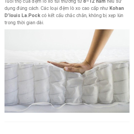
Tuổi thọ của đệm lò xo túi thường từ
8–12 năm
nếu sử
dụng đúng cách. Các loại đệm lò xo cao cấp như
Kohan
D’louis La.Pock
có kết cấu chắc chắn, không bị xẹp lún
trong thời gian dài.